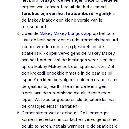
het bord. Vraag of de leerlingen deze onderdelen
ergens van kennen. Leg uit dat het allemaal
functies zijn van het toetsenbord
. Eigenlijk is
de Makey Makey een kleine versie van je
toetsenbord.
Open de
Makey Makey bongos app
op het bord.
Laat de leerlingen zien dat de trommels bestuurd
kunnen worden met de pijltjestoets en de
spatiebalk. Koppel vervolgens de Makey Makey
aan het bord en laat de leerlingen weer zien dat
op de Makey Makey ook een spatiebalk zit. Zet
een krokodillenbekklemmetje in de gaatjes bij
‘space’ en klem vervolgens ook een draadje aan
de gaatjes bij ‘earth’. Herinner de leerlingen
hierbij aan de stroomkring die altijd rond moet
lopen. Wat zou er gebeuren als de uiteinden van
de draadjes elkaar aanraken?
Demonstreer wat er gebeurt. De klemmetjes
komen met elkaar in contact en vervolgens is het
geluid te horen, net als wanneer je de spatiebalk