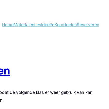
Home
Materialen
Lesideeën
Kerndoelen
Reserveren
en
zodat de volgende klas er weer gebruik van kan
n.