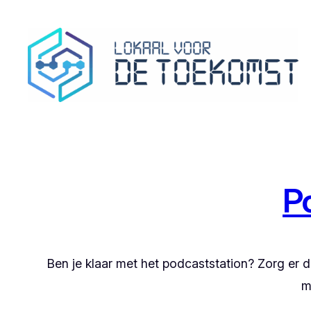
Ga
naar
de
inhoud
P
Ben je klaar met het podcaststation? Zorg er 
m